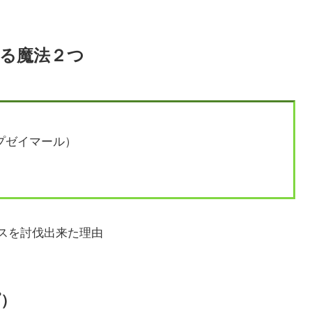
る魔法２つ
プゼイマール）
スを討伐出来た理由
プ）