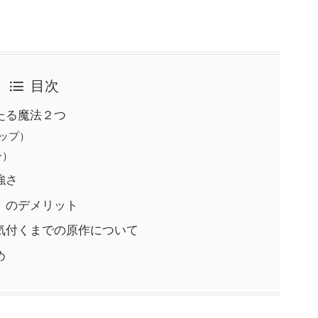
目次
たる魔法２つ
ップ）
ー）
強さ
）のデメリット
気付くまでの原作について
め