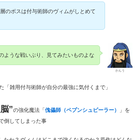
99層のボスは付与術師のヴィムがしとめて
のような戦いぶり、見てみたいものよな
かんう
た「雑用付与術師が自分の最強に気付くまで」
”脳”
の強化魔法「
傀儡師（ペプンシュピーラー）
」を
独で倒してしまった事
したか？
ヴィムはどこまで強くなるのか？原作はどんな