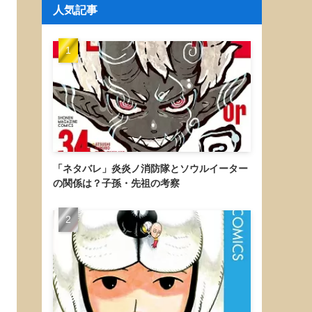
人気記事
「ネタバレ」炎炎ノ消防隊とソウルイーター
の関係は？子孫・先祖の考察