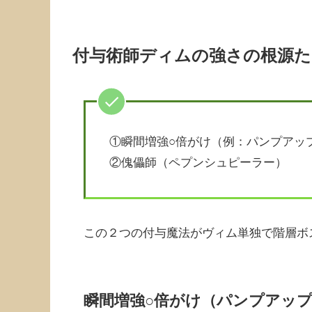
付与術師ディムの強さの根源た
①瞬間増強○倍がけ（例：パンプアッ
②傀儡師（ペプンシュピーラー）
この２つの付与魔法がヴィム単独で階層ボ
瞬間増強○倍がけ（パンプアッ