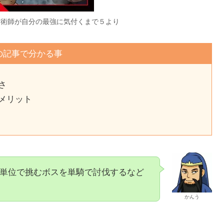
用付与術師が自分の最強に気付くまで５より
の記事で分かる事
さ
メリット
単位で挑むボスを単騎で討伐するなど
かんう