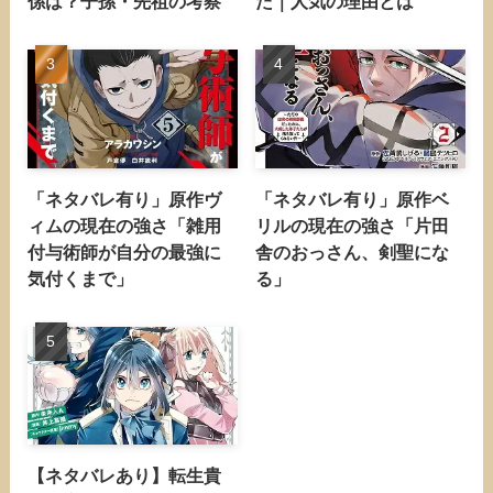
係は？子孫・先祖の考察
た｜人気の理由とは
「ネタバレ有り」原作ヴ
「ネタバレ有り」原作ベ
ィムの現在の強さ「雑用
リルの現在の強さ「片田
付与術師が自分の最強に
舎のおっさん、剣聖にな
気付くまで」
る」
【ネタバレあり】転生貴