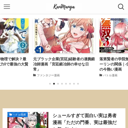
て物理で解決？最
元ブラック企業(宮廷)経験者の凄腕鍛
落第賢者の学院
力0で最強の大賢
冶師漫画「宮廷鍛冶師の幸せな日
ーリンの関係｜
常」
の今熱い漫画
ファンタジー漫画
バトル漫画
シュールすぎて面白い実は勇者
バトル漫画
漫画「ただの門番、実は最強だ