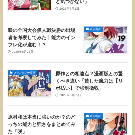
と気づかない」
2026年7月1日
咲の全国大会個人戦決勝の出場
麻雀漫画
者を考察してみた｜能力のイン
フレ化が進む！？
2026年6月28日
原作との相違点？漫画版との驚
ファンタジー漫画
くべき違い「貸した魔力は【リ
ボ払い】で強制徴収」
2026年6月21日
原村和は本当に強いのか？のど
麻雀漫画
っちの能力と強さをまとめてみ
た「咲」