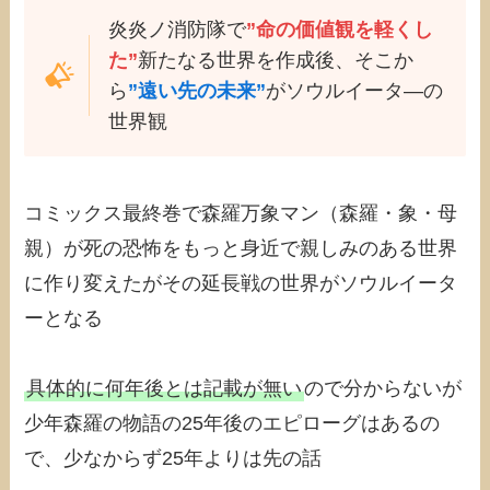
炎炎ノ消防隊で
”命の価値観を軽くし
た”
新たなる世界を作成後、そこか
ら
”遠い先の未来”
がソウルイータ―の
世界観
コミックス最終巻で森羅万象マン（森羅・象・母
親）が死の恐怖をもっと身近で親しみのある世界
に作り変えたがその延長戦の世界がソウルイータ
ーとなる
具体的に何年後とは記載が無い
ので分からないが
少年森羅の物語の25年後のエピローグはあるの
で、少なからず25年よりは先の話