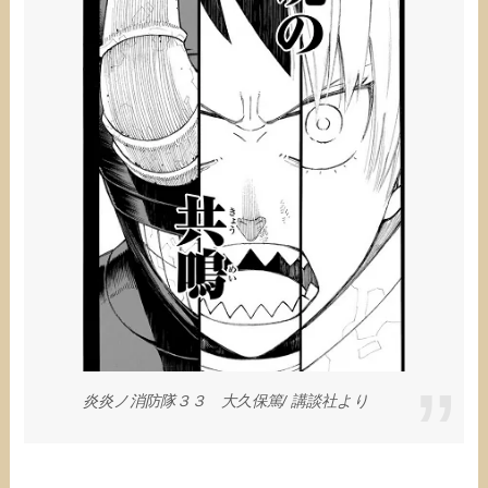
炎炎ノ消防隊３３ 大久保篤/‎ 講談社より