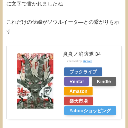
に文字で書かれましたね
これだけの伏線がソウルイータ―との繋がりを示
す
炎炎ノ消防隊 34
created by
Rinker
ブックライブ
Renta!
Kindle
Amazon
楽天市場
Yahooショッピング