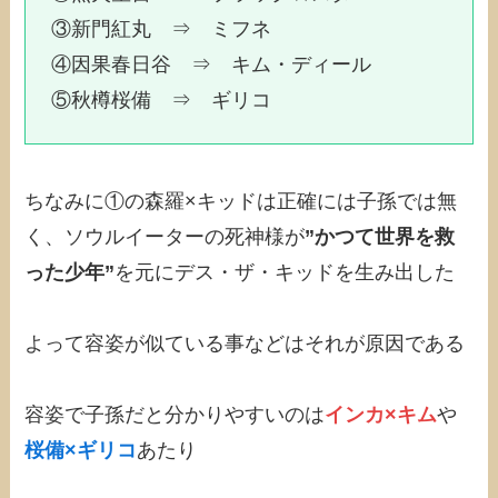
③新門紅丸 ⇒ ミフネ
④因果春日谷 ⇒ キム・ディール
⑤秋樽桜備 ⇒ ギリコ
ちなみに①の森羅×キッドは正確には子孫では無
く、ソウルイーターの死神様が
”かつて世界を救
った少年”
を元にデス・ザ・キッドを生み出した
よって容姿が似ている事などはそれが原因である
容姿で子孫だと分かりやすいのは
インカ×キム
や
桜備×ギリコ
あたり