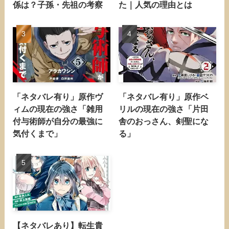
係は？子孫・先祖の考察
た｜人気の理由とは
「ネタバレ有り」原作ヴ
「ネタバレ有り」原作ベ
ィムの現在の強さ「雑用
リルの現在の強さ「片田
付与術師が自分の最強に
舎のおっさん、剣聖にな
気付くまで」
る」
【ネタバレあり】転生貴