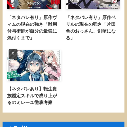
「ネタバレ有り」原作ヴ
「ネタバレ有り」原作ベ
ィムの現在の強さ「雑用
リルの現在の強さ「片田
付与術師が自分の最強に
舎のおっさん、剣聖にな
気付くまで」
る」
【ネタバレあり】転生貴
族鑑定スキルで成り上が
るのミレーユ徹底考察