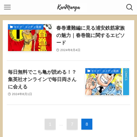
春巻遭難編に見る浦安鉄筋家族
ギャグ・コメディ漫画
の魅力｜春巻龍に関するエピソ
ード
2024年8月4日
毎日無料でこち亀が読める！？
ギャグ・コメディ漫画
集英社オンラインで毎日両さん
に会える
2024年8月1日
1
...
7
8