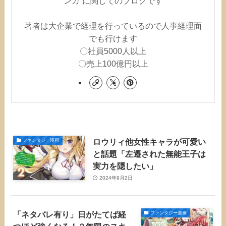
ンガ”に関してのブログです
著者は大企業で経理を行っているので人事経理面
でも行けます
〇社員5000人以上
〇売上100億円以上
ロウリィ他女性キャラが可愛い
ファンタジー漫画
と話題「左遷された無能王子は
実力を隠したい」
2024年9月2日
「ネタバレ有り」日がたてば経
ファンタジー漫画