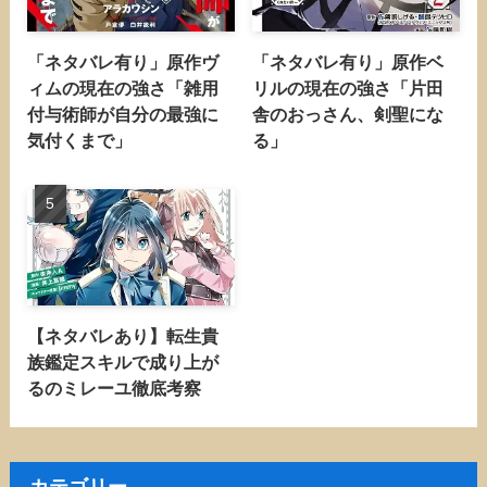
「ネタバレ有り」原作ヴ
「ネタバレ有り」原作ベ
ィムの現在の強さ「雑用
リルの現在の強さ「片田
付与術師が自分の最強に
舎のおっさん、剣聖にな
気付くまで」
る」
【ネタバレあり】転生貴
族鑑定スキルで成り上が
るのミレーユ徹底考察