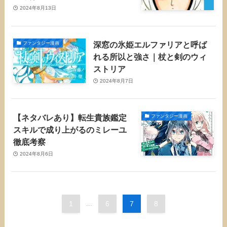
2024年8月13日
深窓の氷姫エルファリアと呼ば
ファンタジー漫画
れる所以と強さ｜杖と剣のウィ
ストリア
2024年8月7日
【ネタバレあり】転生貴族鑑定
ファンタジー漫画
スキルで成り上がるのミレーユ
徹底考察
2024年8月6日
1
...
6
7
8