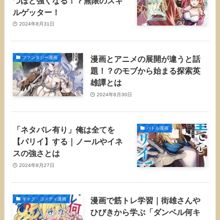
つほど強くなる！？無限のスキ
ルゲッター！
2024年8月31日
漫画とアニメの展開が違うと話
ファンタジー漫画
題！？のモブから始まる探索英
雄譚とは
2024年8月30日
「ネタバレ有り」俺は全てを
バトル漫画
【パリイ】する｜ノールやイネ
スの強さとは
2024年8月27日
漫画で筋トレ学習｜街雄さんや
ギャグ・コメディ漫画
ひびきから学ぶ「ダンベル何キ