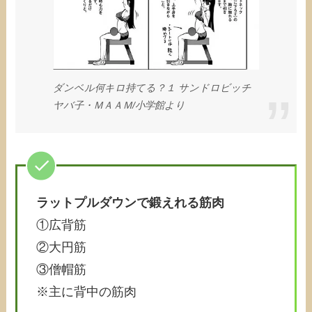
ダンベル何キロ持てる？１ サンドロビッチ
ヤバ子・ＭＡＡＭ/小学館より
ラットプルダウンで鍛えれる筋肉
①広背筋
②大円筋
③僧帽筋
※主に背中の筋肉