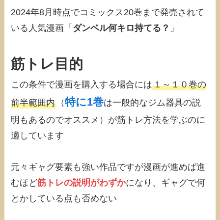
2024年8月時点でコミックス20巻まで発売されて
いる人気漫画「
ダンベル何キロ持てる？
」
筋トレ目的
この条件で漫画を購入する場合には
１～１０巻の
特に1巻
前半範囲内
（
は一般的なジム器具の説
明もあるのでオススメ）が筋トレ方法を学ぶのに
適しています
元々ギャグ要素も強い作品ですが漫画が進めば進
むほど
筋トレの説明がわずか
になり、ギャグで何
とかしている点も否めない