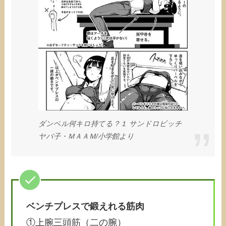
ダンベル何キロ持てる？１ サンドロビッチ
ヤバ子・ＭＡＡＭ/小学館より
ベンチプレスで鍛えれる筋肉
①上腕三頭筋（二の腕）