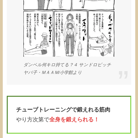
ダンベル何キロ持てる？４ サンドロビッチ
ヤバ子・ＭＡＡＭ/小学館より
チューブトレーニングで鍛えれる筋肉
やり方次第で
全身を鍛えられる！