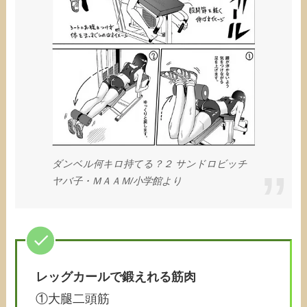
ダンベル何キロ持てる？２ サンドロビッチ
ヤバ子・ＭＡＡＭ/小学館より
レッグカールで鍛えれる筋肉
①大腿二頭筋