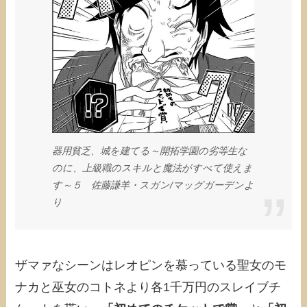
器用貧乏、城を建てる～開拓学園の劣等生な
のに、上級職のスキルと魔法がすべて使えま
す～５ 佐藤謙羊・スガン/マッグガーデンよ
り
ザマァなシーンはレオピンを慕っている聖女のモ
ナカと巫女のコトネより各1千万円のスレイブチ