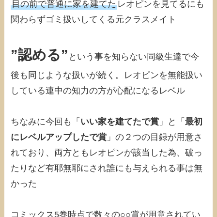
目の前で普通に家を建てた
レオピンを見てるにも
関わらずゴミ扱いしてくる元クラスメイト
”認める”
という事を知らない同級生達で今
後も同じような扱いが続く。レオピンを無能扱い
している連中の知力の方が心配になるレベル
ちなみに今回も「
いい家を建てたで賞
」と「
最初
にレベルアップしたで賞
」の２つの目録が用意さ
れており、両方ともレオピンが該当した為、破っ
たりなど有耶無耶にされ誰にも与えられる事は無
かった
コミックス5巻時点で数々の○○賞が用意されてい