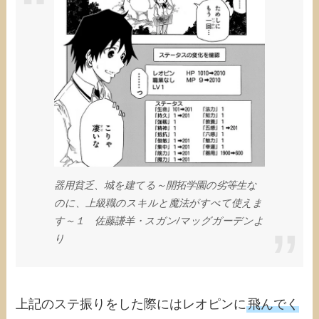
器用貧乏、城を建てる～開拓学園の劣等生な
のに、上級職のスキルと魔法がすべて使えま
す～１ 佐藤謙羊・スガン/マッグガーデンよ
り
上記のステ振りをした際にはレオピンに
飛んでく