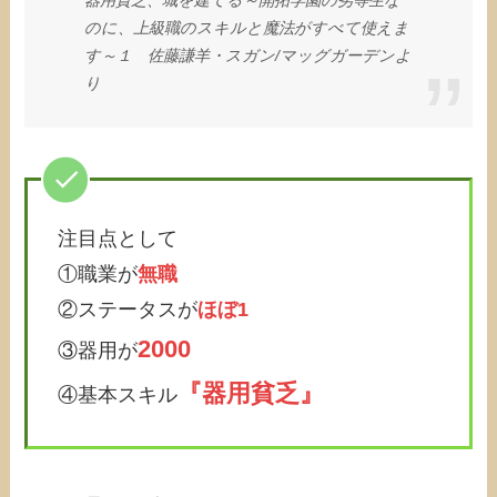
器用貧乏、城を建てる～開拓学園の劣等生な
のに、上級職のスキルと魔法がすべて使えま
す～１ 佐藤謙羊・スガン/マッグガーデンよ
り
注目点として
①職業が
無職
②ステータスが
ほぼ1
2000
③器用が
『器用貧乏』
④基本スキル