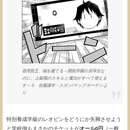
器用貧乏、城を建てる～開拓学園の劣等生な
のに、上級職のスキルと魔法がすべて使えま
す～５ 佐藤謙羊・スガン/マッグガーデンよ
り
特別養成学級のレオピンをどうにか失脚させよう
と学校側もまさかのチケットが
オール0円
（一般