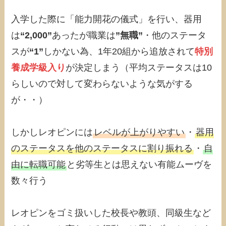
入学した際に「能力開花の儀式」を行い、器用
は
“2,000”
あったが職業は
”無職”
・他のステータ
スが
“1”
しかない為、1年20組から追放されて
特別
養成学級入り
が決定しまう（平均ステータスは10
らしいので対して変わらないような気がする
が・・）
しかしレオピンには
レベルが上がりやすい
・
器用
のステータスを他のステータスに割り振れる
・
自
由に転職可能
と劣等生とは思えない有能ムーヴを
数々行う
レオピンをゴミ扱いした校長や教頭、同級生など