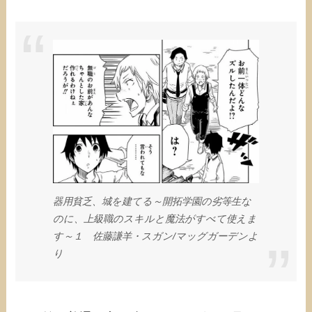
器用貧乏、城を建てる～開拓学園の劣等生な
のに、上級職のスキルと魔法がすべて使えま
す～１ 佐藤謙羊・スガン/マッグガーデンよ
り