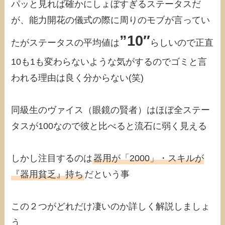
パッと見れば確かにしょぼすぎるステータスだ
が、能力開花の儀式の際に周りのモブが言ってい
”10″
たがステータスの平均値は
らしいので正直
10も1も変わらないような気がするのでゴミと言
われる理由は良く分からない(笑)
同級生のヴァイス（眼鏡の賢者）はほぼ全ステー
タスが100なので彼と比べると流石に弱く見える
しかし注目するのは
器用が「2000」・スキルが
『器用貧乏』持ち
だという事
この２つがどれだけ凄いのか詳しく解説しましょ
う