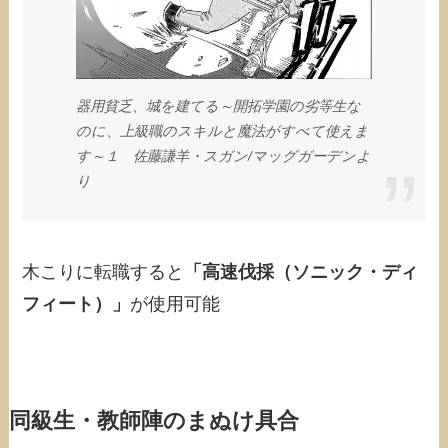
器用貧乏、城を建てる～開拓学園の劣等生な
のに、上級職のスキルと魔法がすべて使えま
す～１ 佐藤謙羊・スガン/マッグガーデンよ
り
木こりに転職すると
「高速伐採（ソニック・ディ
フィート）」
が使用可能
同級生・教師陣のまぬけ具合