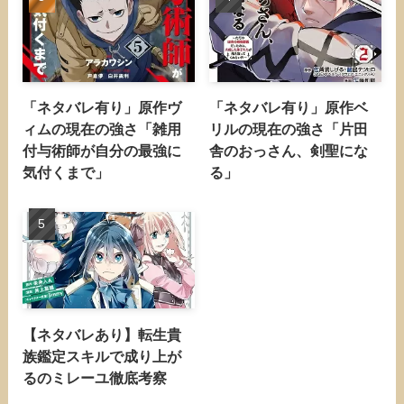
「ネタバレ有り」原作ヴ
「ネタバレ有り」原作ベ
ィムの現在の強さ「雑用
リルの現在の強さ「片田
付与術師が自分の最強に
舎のおっさん、剣聖にな
気付くまで」
る」
【ネタバレあり】転生貴
族鑑定スキルで成り上が
るのミレーユ徹底考察