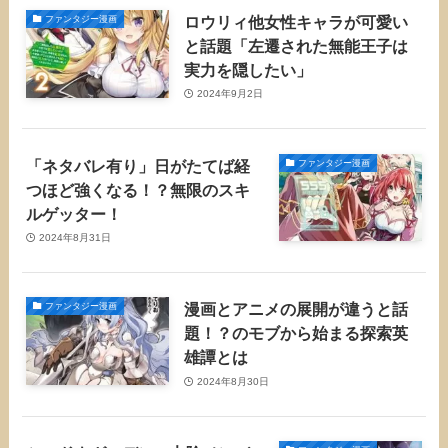
ロウリィ他女性キャラが可愛い
ファンタジー漫画
と話題「左遷された無能王子は
実力を隠したい」
2024年9月2日
「ネタバレ有り」日がたてば経
ファンタジー漫画
つほど強くなる！？無限のスキ
ルゲッター！
2024年8月31日
漫画とアニメの展開が違うと話
ファンタジー漫画
題！？のモブから始まる探索英
雄譚とは
2024年8月30日