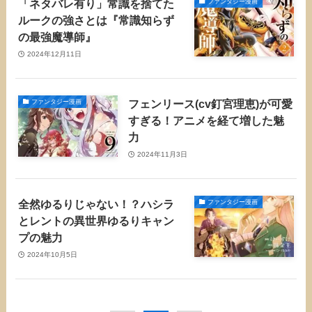
「ネタバレ有り」常識を捨てた
ファンタジー漫画
ルークの強さとは『常識知らず
の最強魔導師』
2024年12月11日
フェンリース(cv釘宮理恵)が可愛
ファンタジー漫画
すぎる！アニメを経て増した魅
力
2024年11月3日
全然ゆるりじゃない！？ハシラ
ファンタジー漫画
とレントの異世界ゆるりキャン
プの魅力
2024年10月5日