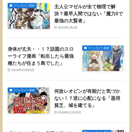
主人公マゼルが全て物理で解
ファンタジー漫画
決？最早人間ではない「魔力0で
最強の大賢者」
2025年1月1日
身体が丈夫・・！？話題のスロ
ファンタジー漫画
ーライフ漫画「転生したら最強
種たちが住まう島でした」
2024年12月25日
何故レオピンが有能だと気づか
ファンタジー漫画
ない！？逆に心配になる「器用
貧乏、城を建てる」
2024年12月22日