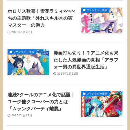
ホロリス歓喜！雪花ラミィ×ぺぺ
ファンタジー漫画
ちの主題歌「外れスキル木の実
マスター」の魅力
2025年1月23日
漫画打ち切り！？アニメ化も果
ファンタジー漫画
たした人気漫画の真相「アラフ
ォー男の異世界通販生活」
2025年1月21日
連続2クールのアニメ化で話題｜
ファンタジー漫画
ユーク他クローバーの力とは
「Ａランクパーティ離脱」
2025年1月17日