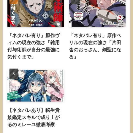
「ネタバレ有り」原作ヴ
「ネタバレ有り」原作ベ
ィムの現在の強さ「雑用
リルの現在の強さ「片田
付与術師が自分の最強に
舎のおっさん、剣聖にな
気付くまで」
る」
【ネタバレあり】転生貴
族鑑定スキルで成り上が
るのミレーユ徹底考察