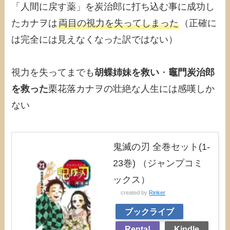
「人間に戻す薬」を炭治郎に打ち込む事に成功し
たカナヲは
両目の視力を失ってしまった
（正確に
は完全には見えなくなった訳ではない）
視力を失ってまでも
胡蝶姉妹を救い
・
竈門炭治郎
を救った
栗花落カナヲの壮絶な人生には感嘆しか
ない
鬼滅の刃 全巻セット(1-
23巻) （ジャンプコミ
ックス）
created by
Rinker
ブックライブ
Renta!
Kindle