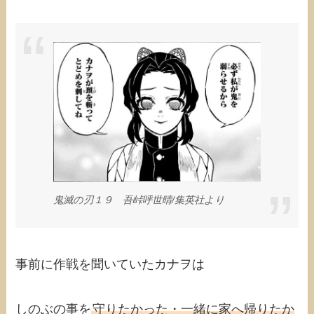
鬼滅の刃１９ 吾峠呼世晴/集英社より
事前に作戦を聞いていたカナヲは
しのぶの事を
守りたかった・一緒に家へ帰りたか