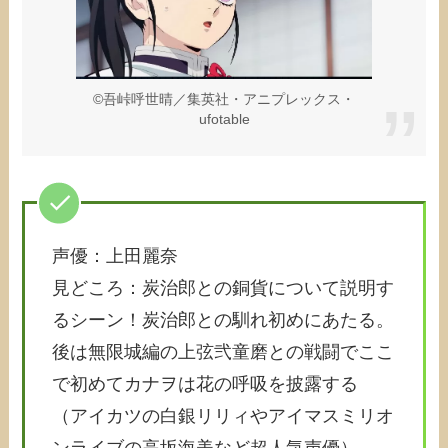
©吾峠呼世晴／集英社・アニプレックス・
ufotable
声優：上田麗奈
見どころ：炭治郎との銅貨について説明す
るシーン！炭治郎との馴れ初めにあたる。
後は無限城編の上弦弐童磨との戦闘でここ
で初めてカナヲは花の呼吸を披露する
（アイカツの白銀リリィやアイマスミリオ
ンライブの高坂海美など超人気声優）