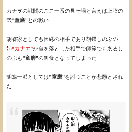
カナヲの戦闘のここ一番の見せ場と言えば上弦の
弐
”童磨”
との戦い
胡蝶家としても因縁の相手であり胡蝶しのぶの
姉
”カナエ”
が命を落とした相手で師範でもあるし
のぶも
”童磨”
の餌食となってしまった
胡蝶一派としては
”童磨”
を討つことが悲願とされ
た