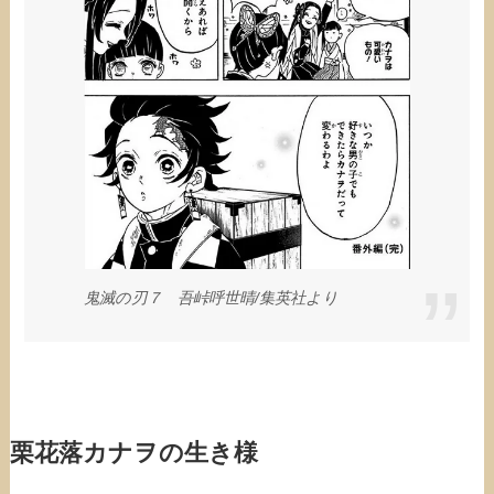
鬼滅の刃７ 吾峠呼世晴/集英社より
栗花落カナヲの生き様