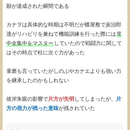
願が達成された瞬間である
カナヲは具体的な時期は不明だが蝶屋敷で炭治郎
達がリハビリを兼ねて機能訓練を行った際には
常
中全集中をマスター
していたので戦闘力に関して
はその時点で柱に次ぐ力があった
童磨も言っていたがしのぶやカナエよりも強い力
を継承したのかもしれない
彼岸朱眼の影響で
片方が失明
してしまったが、
片
方の視力が残った意味
が残されていた