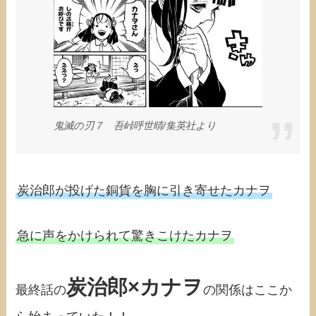
鬼滅の刃７ 吾峠呼世晴/集英社より
炭治郎が投げた銅貨を胸に引き寄せたカナヲ
急に声をかけられて驚きこけたカナヲ
炭治郎×カナヲ
最終話の
の関係はここか