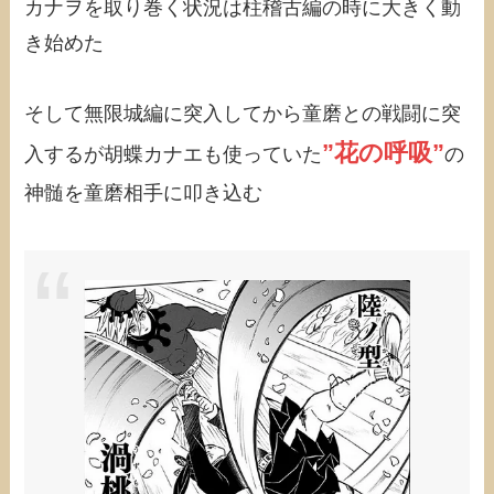
カナヲを取り巻く状況は柱稽古編の時に大きく動
き始めた
そして無限城編に突入してから童磨との戦闘に突
”花の呼吸”
入するが胡蝶カナエも使っていた
の
神髄を童磨相手に叩き込む