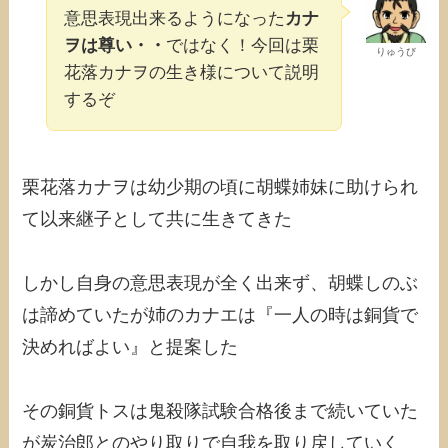
意思表現出来るようになった
カナ
ヲは尊い・・
ではなく！今回は栗
りゅうび
花落カナヲの生き様について説明
するぞ
栗花落カナヲは幼少期の頃に胡蝶姉妹に助けられ
て以来継子として共に生きてきた
しかし自身の意思表現が全く出来ず、胡蝶しのぶ
は諦めていたが姉のカナエは『一人の時は銅貨で
決めればよい』と提案した
その銅貨トスは鬼殺隊試験合格後まで続いていた
が炭治郎とのやり取りで自我を取り戻していく