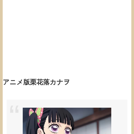
アニメ版栗花落カナヲ