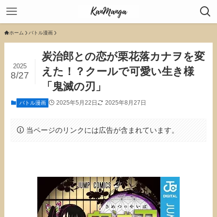
ホーム
バトル漫画
炭治郎との恋が栗花落カナヲを変
2025
えた！？クールで可愛い生き様
8/27
「鬼滅の刃」
2025年5月22日
2025年8月27日
バトル漫画
当ページのリンクには広告が含まれています。