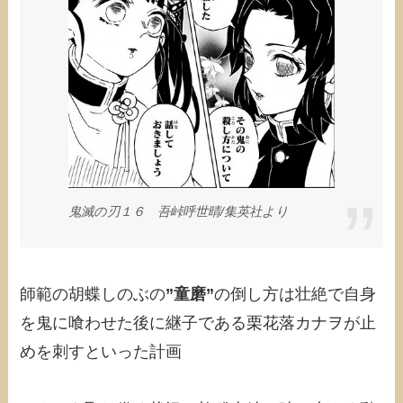
鬼滅の刃１６ 吾峠呼世晴/集英社より
師範の胡蝶しのぶの
”童磨”
の倒し方は壮絶で自身
を鬼に喰わせた後に継子である栗花落カナヲが止
めを刺すといった計画