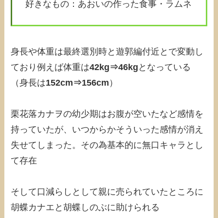
好きなもの：あおいの作った食事・ラムネ
身長や体重は最終選別時と遊郭編付近とで変動し
ており例えば体重は
42kg⇒46kg
となっている
（身長は
152cm⇒156cm
）
栗花落カナヲの幼少期はお腹が空いたなど感情を
持っていたが、いつからかそういった感情が消え
失せてしまった。その為基本的に無口キャラとし
て存在
そして口減らしとして親に売られていたところに
胡蝶カナエと胡蝶しのぶに助けられる