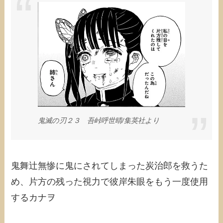
鬼滅の刃２３ 吾峠呼世晴/集英社より
鬼舞辻󠄀無惨に鬼にされてしまった炭治郎を救うた
め、片方の残った視力で彼岸朱眼をもう一度使用
するカナヲ