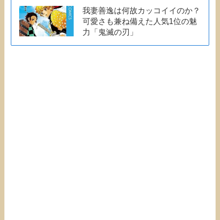
我妻善逸は何故カッコイイのか？
可愛さも兼ね備えた人気1位の魅
力「鬼滅の刃」