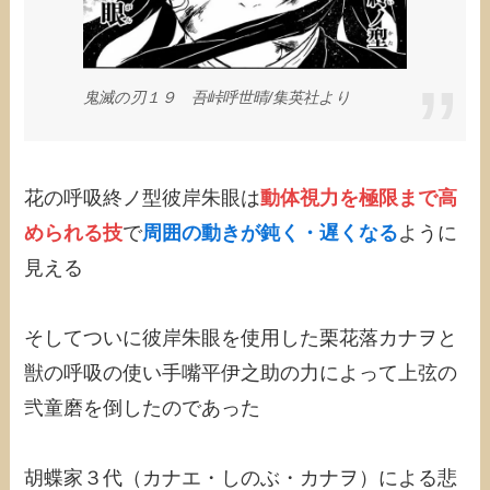
鬼滅の刃１９ 吾峠呼世晴/集英社より
花の呼吸終ノ型彼岸朱眼は
動体視力を極限まで高
められる技
で
周囲の動きが鈍く・遅くなる
ように
見える
そしてついに彼岸朱眼を使用した栗花落カナヲと
獣の呼吸の使い手嘴平伊之助の力によって上弦の
弐童磨を倒したのであった
胡蝶家３代（カナエ・しのぶ・カナヲ）による悲