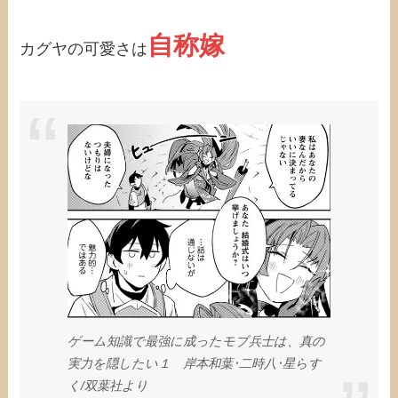
自称嫁
カグヤの可愛さは
ゲーム知識で最強に成ったモブ兵士は、真の
実力を隠したい１ 岸本和葉･二時八･星らす
く/‎双葉社より