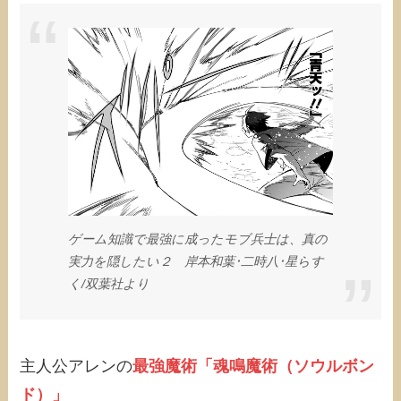
ゲーム知識で最強に成ったモブ兵士は、真の
実力を隠したい２ 岸本和葉･二時八･星らす
く/‎双葉社より
主人公アレンの
最強魔術「魂鳴魔術（ソウルボン
ド）」