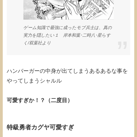
ゲーム知識で最強に成ったモブ兵士は、真の
実力を隠したい１ 岸本和葉･二時八･星らす
く/‎双葉社より
ハンバーガーの中身が出てしまうあるあるな事を
やってしまうシャルル
可愛すぎか！？（二度目）
特級勇者カグヤ可愛すぎ