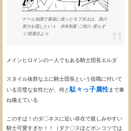
ゲーム知識で最強に成ったモブ兵士は、真の
実力を隠したい１ 岸本和葉･二時八･星らす
く/‎双葉社より
メインヒロインの一人でもある騎士団長エルダ
スタイル抜群な上に騎士団長という役職に付いて
駄々っ子属性
いる完璧な女性だが、何と
まで兼
ね備えている
このすば！のダ〇ネスに近い存在で親しみやすい
騎士可愛すぎか！！（ダク〇スほどポンコツでは