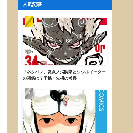
人気記事
「ネタバレ」炎炎ノ消防隊とソウルイーター
の関係は？子孫・先祖の考察