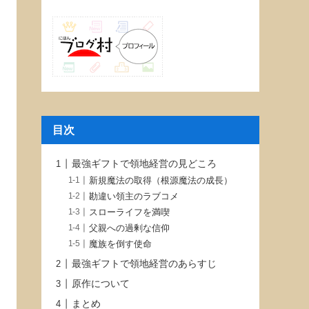
目次
最強ギフトで領地経営の見どころ
新規魔法の取得（根源魔法の成長）
勘違い領主のラブコメ
スローライフを満喫
父親への過剰な信仰
魔族を倒す使命
最強ギフトで領地経営のあらすじ
原作について
まとめ