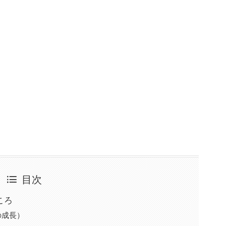
目次
ころ
の成長）