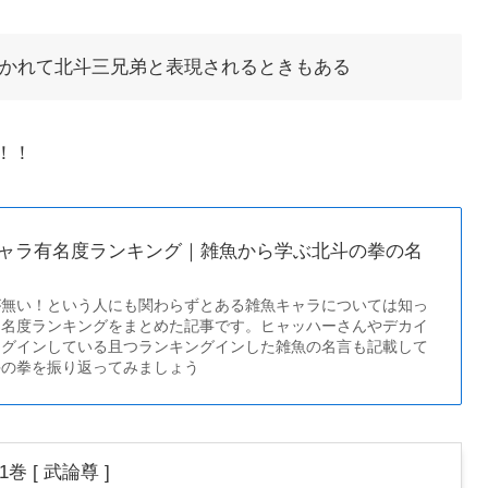
かれて北斗三兄弟と表現されるときもある
！！
ャラ有名度ランキング｜雑魚から学ぶ北斗の拳の名
が無い！という人にも関わらずとある雑魚キャラについては知っ
知名度ランキングをまとめた記事です。ヒャッハーさんやデカイ
ングインしている且つランキングインした雑魚の名言も記載して
斗の拳を振り返ってみましょう
巻 [ 武論尊 ]