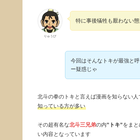
特に事後犠牲も厭わない態
りゅうび
今回はそんなトキが最強と呼
ー疑惑じゃ
北斗の拳のトキと言えば漫画を知らない人
知っている方が多い
その超有名な
北斗三兄弟
の内
”トキ”
をまと
い内容となっています