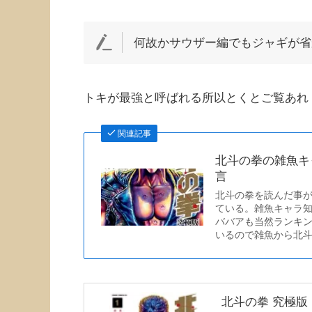
何故かサウザー編でもジャギが省
トキが最強と呼ばれる所以とくとご覧あれ
関連記事
北斗の拳の雑魚キ
言
北斗の拳を読んだ事
ている。雑魚キャラ
ババアも当然ランキ
いるので雑魚から北
北斗の拳 究極版 1