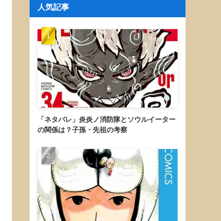
人気記事
「ネタバレ」炎炎ノ消防隊とソウルイーター
の関係は？子孫・先祖の考察