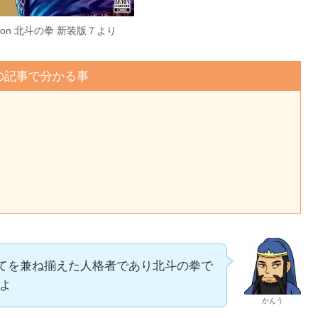
zon 北斗の拳 新装版７より
の記事で分かる事
全てを兼ね揃えた人格者であり北斗の拳で
よ
かんう