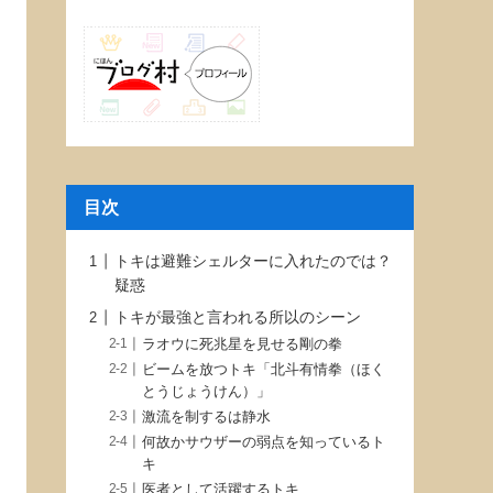
目次
トキは避難シェルターに入れたのでは？
疑惑
トキが最強と言われる所以のシーン
ラオウに死兆星を見せる剛の拳
ビームを放つトキ「北斗有情拳（ほく
とうじょうけん）」
激流を制するは静水
何故かサウザーの弱点を知っているト
キ
医者として活躍するトキ