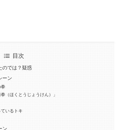
目次
たのでは？疑惑
シーン
の拳
情拳（ほくとうじょうけん）」
っているトキ
ーン