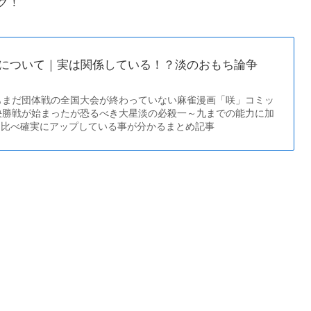
ク！
について｜実は関係している！？淡のおもち論争
もまだ団体戦の全国大会が終わっていない麻雀漫画「咲」コミッ
決勝戦が始まったが恐るべき大星淡の必殺一～九までの能力に加
と比べ確実にアップしている事が分かるまとめ記事