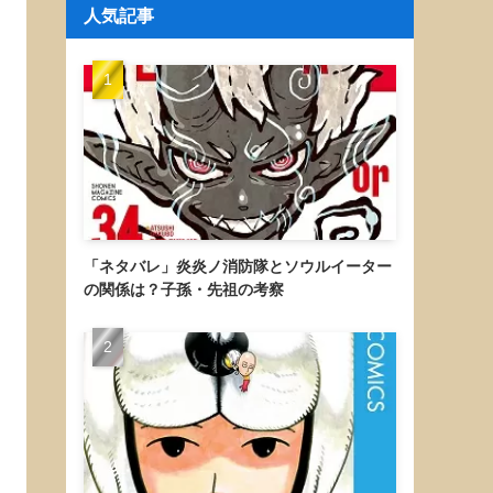
人気記事
「ネタバレ」炎炎ノ消防隊とソウルイーター
の関係は？子孫・先祖の考察