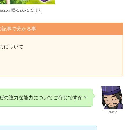
azon 咲-Saki-１５より
の記事で分かる事
力について
ゼの強力な能力についてご存じですか？
こうめい