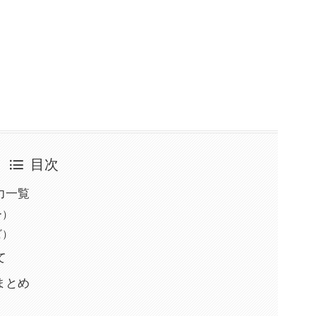
目次
力一覧
ー）
ビ）
て
まとめ