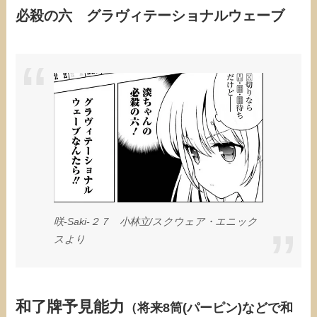
必殺の六 グラヴィテーショナルウェーブ
咲-Saki-２７ 小林立/スクウェア・エニック
スより
和了牌予見能力
（将来8筒(パーピン)などで和