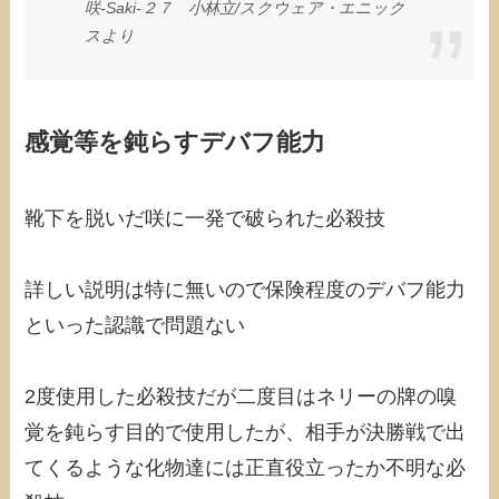
咲-Saki-２７ 小林立/スクウェア・エニック
スより
感覚等を鈍らすデバフ能力
靴下を脱いだ咲に一発で破られた必殺技
詳しい説明は特に無いので保険程度のデバフ能力
といった認識で問題ない
2度使用した必殺技だが二度目はネリーの牌の嗅
覚を鈍らす目的で使用したが、相手が決勝戦で出
てくるような化物達には正直役立ったか不明な必