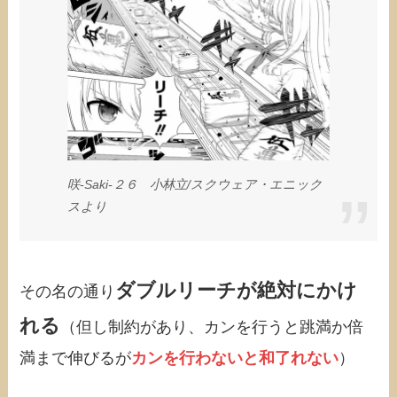
咲-Saki-２６ 小林立/スクウェア・エニック
スより
ダブルリーチが絶対にかけ
その名の通り
れる
（但し制約があり、カンを行うと跳満か倍
満まで伸びるが
カンを行わないと和了れない
）