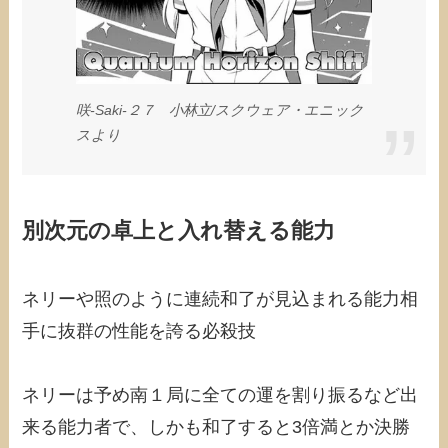
咲-Saki-２７ 小林立/スクウェア・エニック
スより
別次元の卓上と入れ替える能力
ネリーや照のように連続和了が見込まれる能力相
手に抜群の性能を誇る必殺技
ネリーは予め南１局に全ての運を割り振るなど出
来る能力者で、しかも和了すると3倍満とか決勝