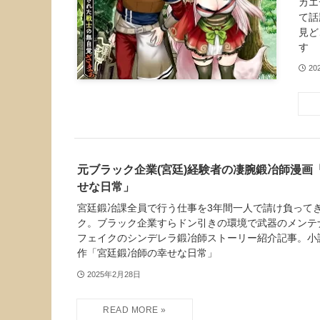
カエ
て話
見ど
す
20
元ブラック企業(宮廷)経験者の凄腕鍛冶師漫画
せな日常」
宮廷鍛冶課全員で行う仕事を3年間一人で請け負って
ク。ブラック企業すらドン引きの環境で武器のメンテ
フェイクのシンデレラ鍛冶師ストーリー紹介記事。小
作「宮廷鍛冶師の幸せな日常」
2025年2月28日