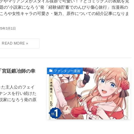
デやマリアンヌがスタイル抜群で可愛い！？とコミックスの表紙を見
題の”小説家になろう”発「経験値貯蓄でのんびり傷心旅行」当漫画の
ころや女性キャラの可愛さ・魅力、原作についての紹介記事になりま
25年3月1日
「宮廷鍛冶師の幸
ファンタジー漫画
きた主人公のフェイ
ナンスを行い続けた
説家になろう発の原