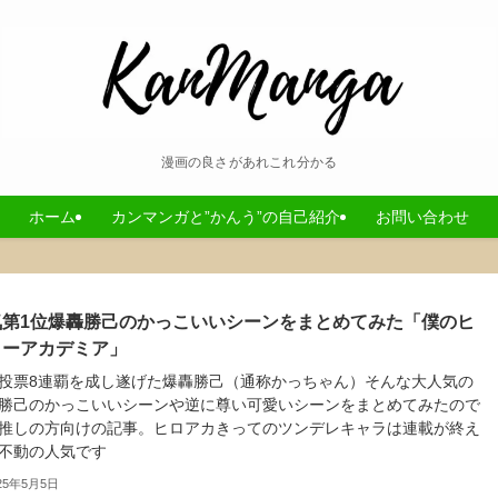
漫画の良さがあれこれ分かる
ホーム
カンマンガと”かんう”の自己紹介
お問い合わせ
気第1位爆轟勝己のかっこいいシーンをまとめてみた「僕のヒ
ローアカデミア」
投票8連覇を成し遂げた爆轟勝己（通称かっちゃん）そんな大人気の
勝己のかっこいいシーンや逆に尊い可愛いシーンをまとめてみたので
推しの方向けの記事。ヒロアカきってのツンデレキャラは連載が終え
不動の人気です
25年5月5日