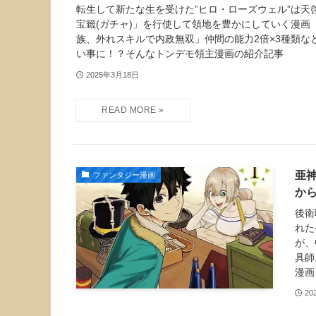
転生して新たな生を受けた”ヒロ・ローズウェル”は天啓
宝籤(ガチャ)」を行使して領地を豊かにしていく漫画
族、外れスキルで内政無双」仲間の能力2倍×3種類な
い事に！？そんなトンデモ領主漫画の紹介記事
2025年3月18日
亜
ファンタジー漫画
か
後衛
れた
が、
具師
漫画
20