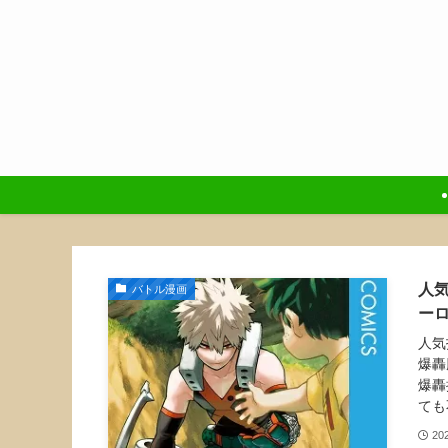
人
バトル漫画
ー
人気
爆轟
爆轟
ても
20