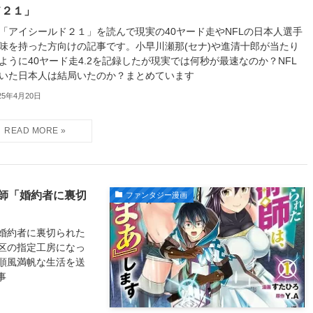
ド２１」
「アイシールド２１」を読んで現実の40ヤード走やNFLの日本人選手
味を持った方向けの記事です。小早川瀬那(セナ)や進清十郎が当たり
ように40ヤード走4.2を記録したが現実では何秒が最速なのか？NFL
いた日本人は結局いたのか？まとめています
25年4月20日
師「婚約者に裏切
ファンタジー漫画
婚約者に裏切られた
区の指定工房になっ
順風満帆な生活を送
事