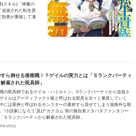
(スキル)「神書の
「追放された転生貴
ど効果が重複して凄
神すら倒せる後衛職！？ゲイルの実力とは「Ｓランクパーティ
ら解雇された呪具師」
職の呪具師であるゲイル・ハミルトン。Sランクパーティから追放さ
ゲイルはアーティファクト級と呼ばれる呪具を次々と量産していく
中には亜神と呼ばれるモンスターの素材すら混ぜてしまう規格外な呪
。”小説家になろう”及び”カクヨム”発の無自覚ドタバタファンタジー
「Ｓランクパーティから解雇された呪具師」
25年3月5日