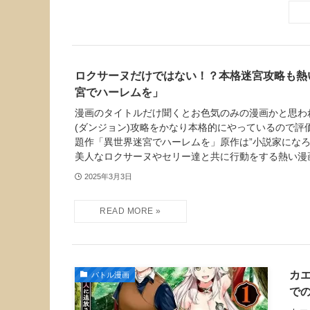
ロクサーヌだけではない！？本格迷宮攻略も熱
宮でハーレムを」
漫画のタイトルだけ聞くとお色気のみの漫画かと思わ
(ダンジョン)攻略をかなり本格的にやっているので評
題作「異世界迷宮でハーレムを」原作は”小説家になろ
美人なロクサーヌやセリー達と共に行動をする熱い漫
2025年3月3日
カ
バトル漫画
で