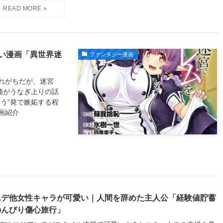
い漫画「異世界迷
ファンタジー漫画
れがちだが、迷宮
価がうなぎ上りの話
う”発で嫉妬する程
画紹介
エデ他女性キャラが可愛い｜人間を辞めた主人公「経験値貯蓄
のんびり傷心旅行」