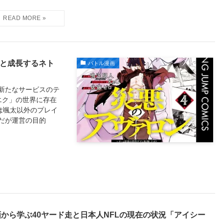
ラと成長するネト
バトル漫画
新たなサービスのテ
エク」の世界に存在
は颯太以外のプレイ
だが運営の目的
画から学ぶ40ヤード走と日本人NFLの現在の状況「アイシー