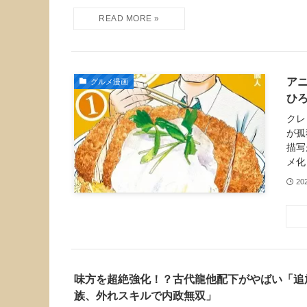
ア
グルメ漫画
ひ
クレ
が孤
描写
メ化
20
味方を超絶強化！？古代龍他配下がやばい「追
族、外れスキルで内政無双」