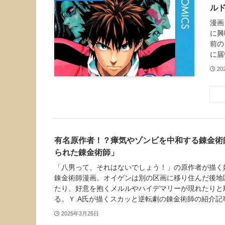
ル
漫画
に興
前の
に届
20
有名原作者！？瘴気やゾンビを中和する錬金術
られた錬金術師」
「八男って、それはないでしょう！」の原作者が描く
錬金術師漫画。オイゲンは別の区画に移り住んだ後地
たり、好意を抱くメルルやハイデマリーが現れたりと
る。Ｙ.A氏が描くスカッと逆転劇の錬金術師の紹介記
2025年3月25日